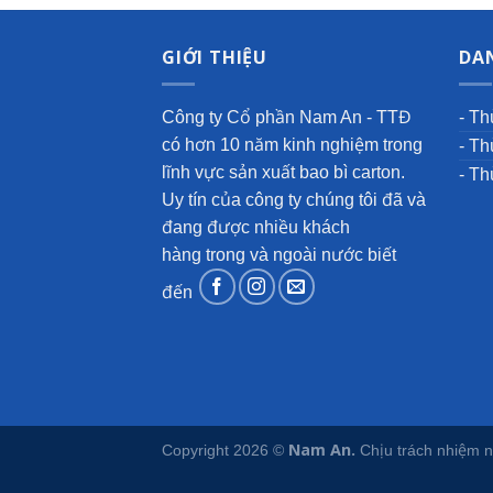
GIỚI THIỆU
DA
Công ty Cổ phần Nam An - TTĐ
- Th
có hơn 10 năm kinh nghiệm trong
- Th
lĩnh vực sản xuất bao bì carton.
- Th
Uy tín của công ty chúng tôi đã và
đang được nhiều khách
hàng trong và ngoài nước biết
đến
Nam An.
Copyright 2026 ©
Chịu trách nhiệm 