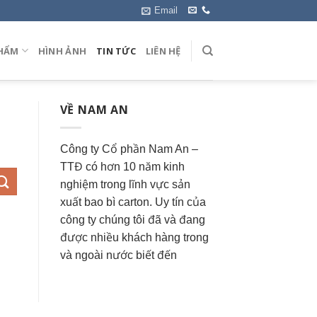
Email
HẨM
HÌNH ẢNH
TIN TỨC
LIÊN HỆ
VỀ NAM AN
Công ty Cổ phần Nam An –
TTĐ có hơn 10 năm kinh
nghiệm trong lĩnh vực sản
xuất bao bì carton. Uy tín của
công ty chúng tôi đã và đang
được nhiều khách hàng trong
và ngoài nước biết đến