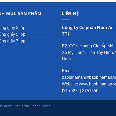
NH MỤC SẢN PHẨM
LIÊN HỆ
Công ty Cổ phần Nam An 
ùng giấy 3 lớp
TTĐ
ùng giấy 5 lớp
ùng giấy 7 lớp
E2, CCN Hoàng Gia, Ấp Mới 
Xã Mỹ Hạnh, Tỉnh Tây Ninh, 
Nam
Email:
baobinaman@baobinaman.v
Website: www.baobinaman.v
ĐT: (0272) 3751550
nội dung Ông
Trần Thanh Nhàn