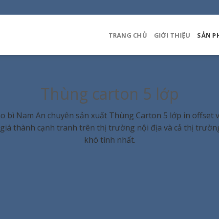
TRANG CHỦ
GIỚI THIỆU
SẢN P
Thùng carton 5 lớp
o bì Nam An chuyên sản xuất Thùng Carton 5 lớp in offset 
iá thành cạnh tranh trên thị trường nội địa và cả thị trườ
khó tính nhất.