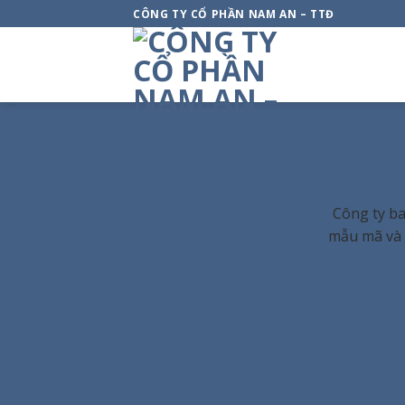
Skip
CÔNG TY CỔ PHẦN NAM AN – TTĐ
to
content
Công ty ba
mẫu mã và g