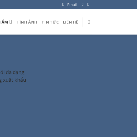
Email
HẨM
HÌNH ẢNH
TIN TỨC
LIÊN HỆ
với đa dạng
ng xuất khẩu