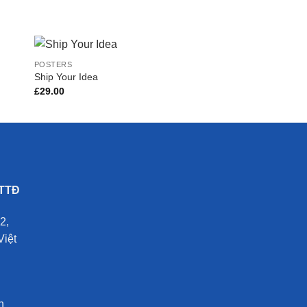
POSTERS
Ship Your Idea
£
29.00
to
Add to
ist
Wishlist
 TTĐ
2,
Việt
n