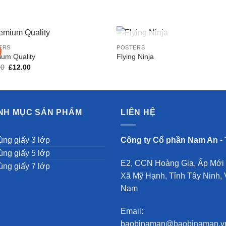
OUT OF STOCK
ERS
POSTERS
ium Quality
Flying Ninja
Original
Current
00
£
12.00
Add to
Add 
price
price
Wishlist
Wishl
was:
is:
£29.00.
£12.00.
NH MỤC SẢN PHẨM
LIÊN HỆ
ùng giấy 3 lớp
Công ty Cổ phần Nam An -
ùng giấy 5 lớp
E2, CCN Hoàng Gia, Ấp Mới 
ùng giấy 7 lớp
Xã Mỹ Hạnh, Tỉnh Tây Ninh, 
Nam
Email:
baobinaman@baobinaman.v