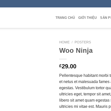
TRANG CHỦ
GIỚI THIỆU
SẢN 
HOME
/
POSTERS
Woo Ninja
Add to
29.00
£
Wishlist
Pellentesque habitant morbi t
et netus et malesuada fames 
egestas. Vestibulum tortor qua
ultricies eget, tempor sit ame
libero sit amet quam egesta
ultricies mi vitae est. Mauris 