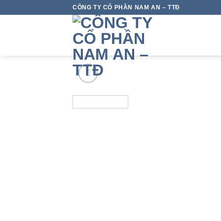
Skip
CÔNG TY CỔ PHẦN NAM AN – TTĐ
to
content