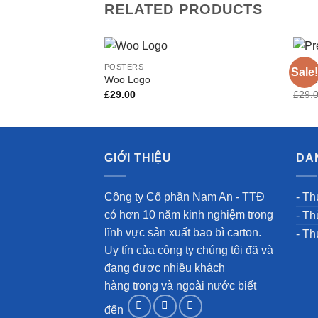
RELATED PRODUCTS
POSTERS
POST
Sale!
Woo Logo
Prem
£
29.00
£
29.
Add to
Wishlist
GIỚI THIỆU
DA
Công ty Cổ phần Nam An - TTĐ
- Th
có hơn 10 năm kinh nghiệm trong
- Th
lĩnh vực sản xuất bao bì carton.
- Th
Uy tín của công ty chúng tôi đã và
đang được nhiều khách
hàng trong và ngoài nước biết
đến