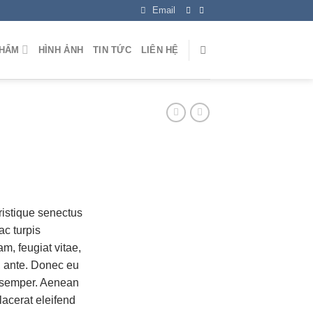
Email
PHẨM
HÌNH ẢNH
TIN TỨC
LIÊN HỆ
ristique senectus
ac turpis
m, feugiat vitae,
t, ante. Donec eu
s semper. Aenean
placerat eleifend